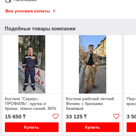
Все условия оплаты
Подобные товары компании
Костюм "Сириус-
Костюм рабочий летний
Перч
ПРОФИЛЬ", куртка и
Феникс с брюками
кра
брюки, тёмно-синий, 80%
бежевый
п/э, 20% х/б, 190 г/м2
15 650
33 125
3 5
₸
₸
Купить
Купить