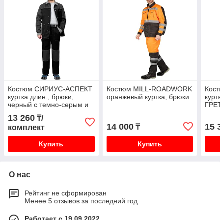
Костюм СИРИУС-АСПЕКТ
Костюм MILL-ROADWORK
Кос
куртка длин., брюки,
оранжевый куртка, брюки
курт
черный с темно-серым и
ГРЕТ
светло-серой отделкой
13 260
₸/
14 000
15 
₸
комплект
Купить
Купить
О нас
Рейтинг не сформирован
Менее 5 отзывов за последний год
Работает с 19.09.2022