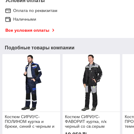
Условия оплаты
Оплата по реквизитам
Наличными
Все условия оплаты
Подобные товары компании
Костюм СИРИУС-
Костюм СИРИУС-
Кос
ПОЛИНОМ куртка и
ФАВОРИТ куртка, п/к
ПРОФ
брюки, синий с черным и
черный со св.серым
темн
васильковым, СОП
с че