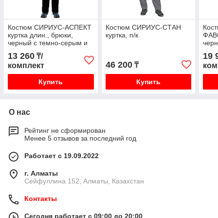
Костюм СИРИУС-АСПЕКТ
Костюм СИРИУС-СТАН
Кос
куртка длин., брюки,
куртка, п/к
ФАВО
черный с темно-серым и
черн
светло-серой отделкой
13 260
19 
₸/
46 200
₸
комплект
ком
Купить
Купить
О нас
Рейтинг не сформирован
Менее 5 отзывов за последний год
Работает с 19.09.2022
г. Алматы
Сейфуллина 152, Алматы, Казахстан
Контакты
Сегодня работает с 09:00 до 20:00