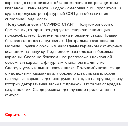
короткая, с воротником стойка на молнии с ветрозащитным
клапаном. Ткань верха: «Родос» смесовая с ВО пропиткой. В
куртке предусмотрен фигурный СОП для обозначения
сигнальной видимости.
Полукомбинезон "СИРИУС-СТАН"
- Полукомбинезон с
бретелями, которые регулируются спереди с помощью
пряжек-фастекс. Бретели из ткани и резинки сзади. Правая
бокавая застежка на пуговицах. Центральная застежка на
молнию. Грудка с большим накладным карманом с фигурным
клапаном на липучку. Под поясом расположены боковые
карманы. Слева на боковом шве расположен накладной
объемный карман с фигурным клапаном на липучке.
Спереди усилительные наколенники. Полукомбинезон сзади
с накладными карманами, у бокового шва справа плоские
накладные карманы для инструментов, один на другом, внизу
которых декоративная тесьма с пряжкой. По талии спереди и
сзади шлевки. Сзади резинка, для лучшего прилегания по
фигуре.
Скрыть