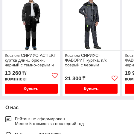
Костюм СИРИУС-АСПЕКТ
Костюм СИРИУС-
Кос
куртка длин., брюки,
ФАВОРИТ куртка, п/к
ФАВО
черный с темно-серым и
т.серый с черным
черн
светло-серой отделкой
13 260
19 
₸/
21 300
₸
комплект
ком
Купить
Купить
О нас
Рейтинг не сформирован
Менее 5 отзывов за последний год