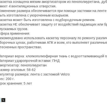
аскетка оснащена мягким амортизатором из пенополиуретана, дуб
меет 4 вентиляционных отверстия.
зменение размера обеспечивается при помощи застежки на ленте
ыть изготовлена с укороченным козырьком.
аскетка может быть изготовлена с подбородочным ремнем.
аскетка НЕ обеспечивает защиту от воздействий падающих или 
пускаемых грузов.
фера применения:
екомендовано использовать каскетку персоналу по ремонту разли
борочных цехах, работникам АПК и всем, кто выполняет различны
тесненных пространствах.
атериал верха: хлопкополиэфирная ткань c водоотталкивающей п
атериал ударопрочной вставки: ПНД
мортизатор: пенополиуретан
азмер оголовья: 58-62
егулятор размера: лента с застежкой Velcro
ес: 200 г.
рок хранения: 5 лет