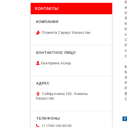
К
и
КОНТАКТЫ
И
б
К
К
Планета Сириус Казахстан
с
С
Р
с
с
Екатерина Аскер
М
М
А
Р
Р
В
Сейфуллина 152, Алматы,
Казахстан
С
+7 (700) 190-90-00