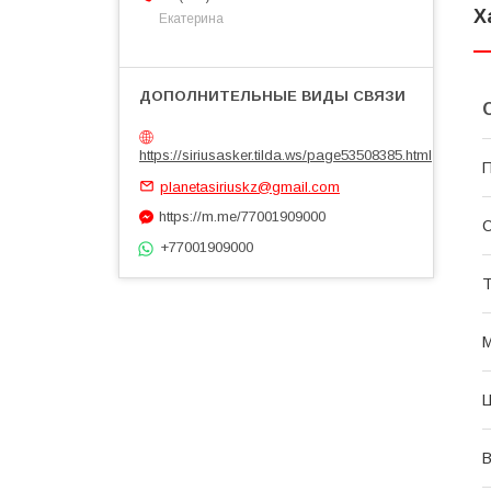
Х
Екатерина
https://siriusasker.tilda.ws/page53508385.html
П
planetasiriuskz@gmail.com
https://m.me/77001909000
С
+77001909000
Т
В