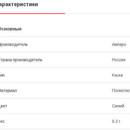
арактеристики
Основные
роизводитель
Ампаро
трана производитель
Россия
ип
Каска
Материал
Полиэти
Цвет
Синий
ес
0.2 г