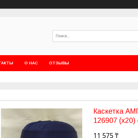
ТАКТЫ
О НАС
ОТЗЫВЫ
Каскетка АМ
126907 (х20) 
11 575 ₸