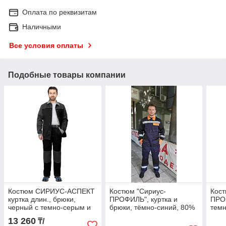
Оплата по реквизитам
Наличными
Все условия оплаты
Подобные товары компании
Костюм СИРИУС-АСПЕКТ
Костюм "Сириус-
Кос
куртка длин., брюки,
ПРОФИЛЬ", куртка и
ПРОФ
черный с темно-серым и
брюки, тёмно-синий, 80%
темн
светло-серой отделкой
п/э, 20% х/б, 190 г/м2
с че
13 260
₸/