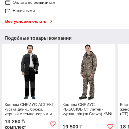
Оплата по реквизитам
Наличными
Все условия оплаты
Подобные товары компании
Костюм СИРИУС-АСПЕКТ
Костюм СИРИУС-
Кос
куртка длин., брюки,
РЫБОЛОВ СТ летний
женс
черный с темно-серым и
куртка, п/к (тк.Crown) КМФ
(СТ)
светло-серой отделкой
Питон
13 260
₸/
19 500
18 
₸
комплект