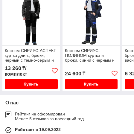
Костюм СИРИУС-АСПЕКТ
Костюм СИРИУС-
Кост
куртка длин., брюки,
ПОЛИНОМ куртка и
брюк
черный с темно-серым и
брюки, синий с черным и
вас
светло-серой отделкой
васильковым, СОП
13 260
₸/
24 600
6 3
₸
комплект
Купить
Купить
О нас
Рейтинг не сформирован
Менее 5 отзывов за последний год
Работает с 19.09.2022