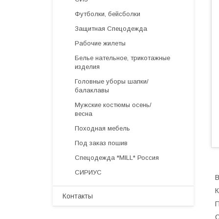
Футболки, бейсболки
Защитная Спецодежда
Рабочие жилеты
Белье нательное, трикотажные
изделия
Головные уборы шапки/
балаклавы
Мужские костюмы осень/
весна
Походная мебель
Под заказ пошив
Спецодежда *MILL* Россия
СИРИУС
В
К
Контакты
П
С