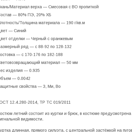
кань/Материал верха — Смесовая с ВО пропиткой
остав — 80% ПЭ, 20% ХБ
лотность/Толщина материала — 190 г/кв.м
Цвет — Синий
вет отделки — Черный с оранжевым
азмерный ряд — с 88-92 по 128-132
остовка — с 170-176 по 182-188
ветовозвращающий материал — 50 мм
ес изделия — 0.935
бъем — 0.0042
ащитные свойства — З, Ми, Во
ОСТ 12.4.280-2014, ТР ТС 019/2011
остюм летний состоит из куртки и брюк, в костюме предусмотрен
игнальной видимости.
уртка длинная, прямого силуэта, с центральной застёжкой на пуг