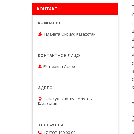
Т
КОНТАКТЫ
С
П
Планета Сириус Казахстан
Ц
Р
Р
С
Екатерина Аскер
В
О
З
Сейфуллина 152, Алматы,
Казахстан
Г
К
с
К
+7 (700) 190-90-00