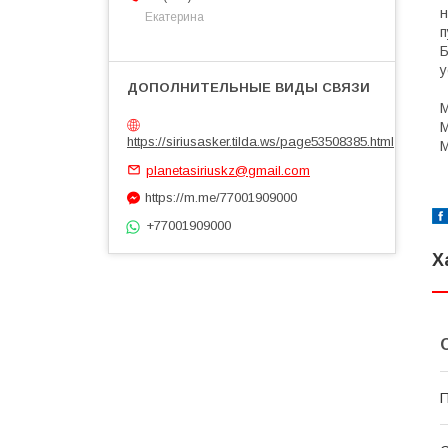
н
Екатерина
п
Б
у
М
М
https://siriusasker.tilda.ws/page53508385.html
М
planetasiriuskz@gmail.com
https://m.me/77001909000
+77001909000
Х
П