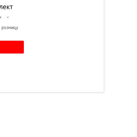
лект
ы
в розницу