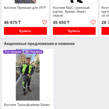
Костюм Премьер для ИТР
Костюм КЩС суконный:
Кос
куртка, брюки, берет
курт
серый
св.с
лим
46 875
45 650
28 
₸
₸
Купить
Купить
Акционные предложения и новинки
Топ продаж
Подарок
Костюм Трансформер Базис