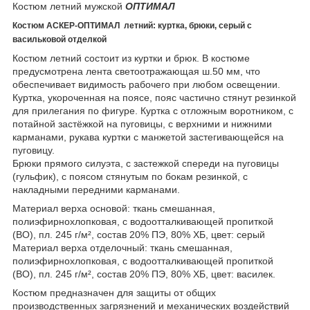
Костюм летний мужской
ОПТИМАЛ
Костюм АСКЕР-ОПТИМАЛ летний: куртка, брюки, серый с
васильковой отделкой
Костюм летний состоит из куртки и брюк. В костюме
предусмотрена лента светоотражающая ш.50 мм, что
обеспечивает видимость рабочего при любом освещении.
Куртка, укороченная на поясе, пояс частично стянут резинкой
для прилегания по фигуре. Куртка с отложным воротником, с
потайной застёжкой на пуговицы, с верхними и нижними
карманами, рукава куртки с манжетой застегивающейся на
пуговицу.
Брюки прямого силуэта, с застежкой спереди на пуговицы
(гульфик), с поясом стянутым по бокам резинкой, с
накладными передними карманами.
Материал верха основой: ткань смешанная,
полиэфирнохлопковая, с водоотталкивающей пропиткой
(ВО), пл. 245 г/м², состав 20% ПЭ, 80% ХБ, цвет: серый
Материал верха отделочный: ткань смешанная,
полиэфирнохлопковая, с водоотталкивающей пропиткой
(ВО), пл. 245 г/м², состав 20% ПЭ, 80% ХБ, цвет: василек.
Костюм предназначен для защиты от общих
производственных загрязнений и механических воздействий