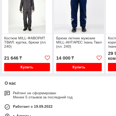
Костюм MILL-ФАВОРИТ
Брюки летние мужские
Кос
ТВИЛ: куртка, брюки (пл.
MILL-АНТАРЕС ткань Твил
кори
240)
(пл. 240)
ткан
29 
21 646
14 000
₸
₸
ком
Купить
Купить
О нас
Рейтинг не сформирован
Менее 5 отзывов за последний год
Работает с 19.09.2022
г. Алматы