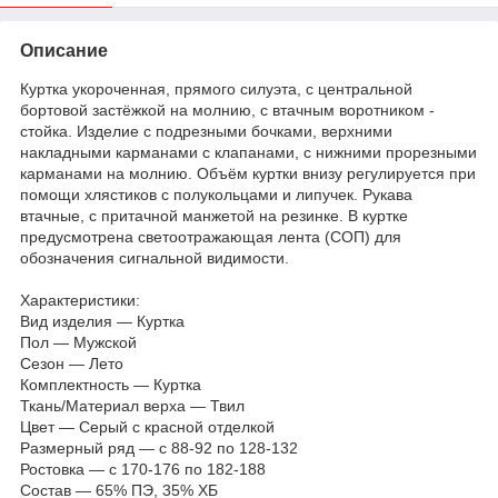
Описание
Куртка укороченная, прямого силуэта, с центральной
бортовой застёжкой на молнию, с втачным воротником -
стойка. Изделие с подрезными бочками, верхними
накладными карманами с клапанами, с нижними прорезными
карманами на молнию. Объём куртки внизу регулируется при
помощи хлястиков с полукольцами и липучек. Рукава
втачные, с притачной манжетой на резинке. В куртке
предусмотрена светоотражающая лента (СОП) для
обозначения сигнальной видимости.
Характеристики:
Вид изделия — Куртка
Пол — Мужской
Сезон — Лето
Комплектность — Куртка
Ткань/Материал верха — Твил
Цвет — Серый с красной отделкой
Размерный ряд — с 88-92 по 128-132
Ростовка — с 170-176 по 182-188
Состав — 65% ПЭ, 35% ХБ