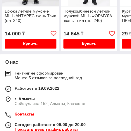
Брюки летние мужские
Полукомбинезон летний
Курт
MILL-АНТАРЕС ткань Твил
мужской MILL-ФОРМУЛА
мужс
(пл. 240)
ткань Твил (пл. 240)
ПРЕМ
240)
14 000
14 645
29 
₸
₸
Купить
Купить
О нас
Рейтинг не сформирован
Менее 5 отзывов за последний год
Работает с 19.09.2022
г. Алматы
Сейфуллина 152, Алматы, Казахстан
Контакты
Сегодня работает с 09:00 до 20:00
Показать весь график работы