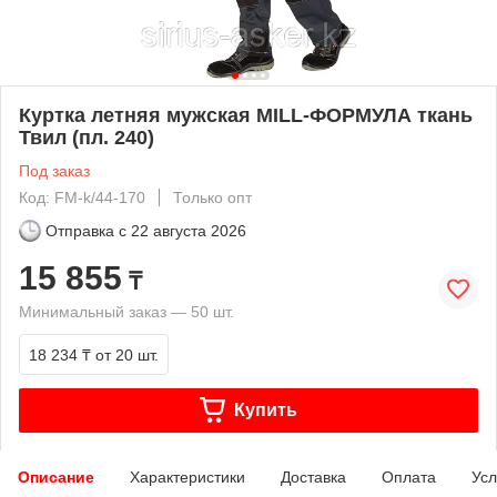
Куртка летняя мужская MILL-ФОРМУЛА ткань
Твил (пл. 240)
Под заказ
Код: FM-k/44-170
Только опт
Отправка с
22 августа 2026
15 855
₸
Минимальный заказ — 50 шт.
18 234 ₸
от 20 шт.
Купить
Описание
Характеристики
Доставка
Оплата
Усл