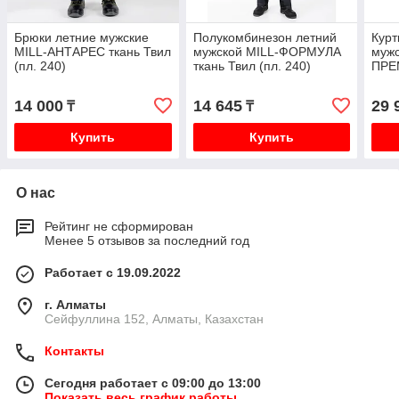
Брюки летние мужские
Полукомбинезон летний
Курт
MILL-АНТАРЕС ткань Твил
мужской MILL-ФОРМУЛА
мужс
(пл. 240)
ткань Твил (пл. 240)
ПРЕМ
240)
14 000
14 645
29 
₸
₸
Купить
Купить
О нас
Рейтинг не сформирован
Менее 5 отзывов за последний год
Работает с 19.09.2022
г. Алматы
Сейфуллина 152, Алматы, Казахстан
Контакты
Сегодня работает с 09:00 до 13:00
Показать весь график работы