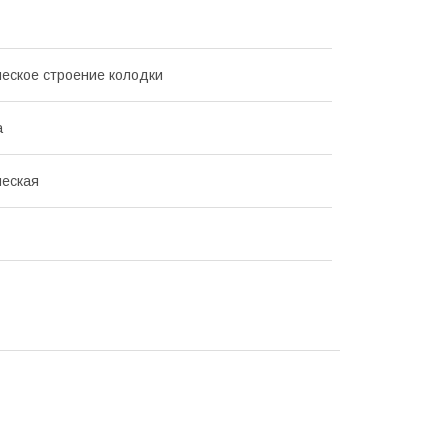
еское строение колодки
а
ческая