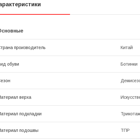
арактеристики
Основные
трана производитель
Китай
ид обуви
Ботинки
Сезон
Демисез
атериал верха
Искусств
атериал подкладки
Трикота
Материал подошвы
ТПР