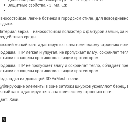
Защитные свойства - З, Ми, Сж
зносостойкие, легкие ботинки в городском стиле, для повседневн
тдыхе.
атериал верха – износостойкий полиэстер с фактурой замши, за н
оздействию среды.
ысокий мягкий кант адаптируется к анатомическому строению ноги
одошва ТПР легкая и упругая, не пропускает влагу, сохраняет т
отинки оснащены противоскользящим протектором.
одошва ТПР не пропускает влагу и сохраняет тепло, обладает п
отинки оснащены противоскользящим протектором.
одкладка из дышащей 3D AirMesh ткани.
ублирующие элементы в зоне затяжки шнурков укрепляют берец. 
ягкий кант адаптируется к анатомическому строению ноги.
вет: Хаки.