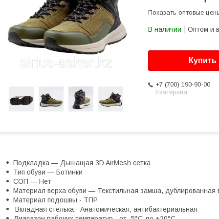
Показать оптовые цен
В наличии
Оптом и 
Купить
+7 (700) 190-90-00
Екатерина
Подкладка — Дышащая 3D AirMesh сетка
Тип обуви — Ботинки
СОП — Нет
Материал верха обуви — Текстильная замша, дублированная 
Материал подошвы - ТПР
Вкладная стелька - Анатомическая, антибактериальная
Диапазон рабочих температур - от -5°С до +20°С