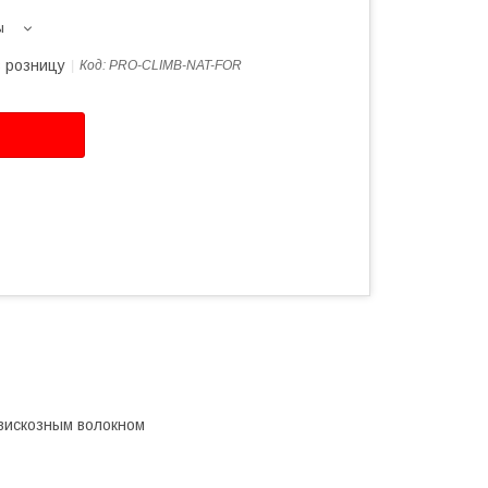
ы
в розницу
Код:
PRO-CLIMB-NAT-FOR
вискозным волокном