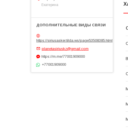
Х
Екатерина
https://siriusasker.tilda.ws/page53508385.html
С
planetasiriuskz@gmail.com
https://m.me/77001909000
В
+77001909000
М
М