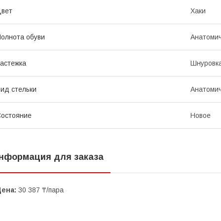
Цвет
Хаки
олнота обуви
Анатомич
астежка
Шнуровк
ид стельки
Анатоми
остояние
Новое
нформация для заказа
Цена:
30 387 ₸/пара