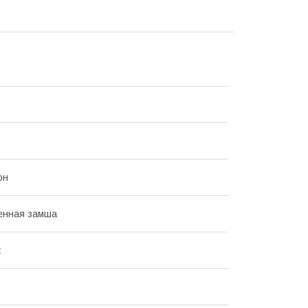
он
енная замша
ж