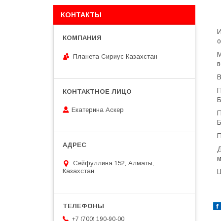
КОНТАКТЫ
И
о
М
Планета Сириус Казахстан
в
В
П
Б
Екатерина Аскер
П
Б
П
Д
м
Сейфуллина 152, Алматы,
Казахстан
Ц
+7 (700) 190-90-00