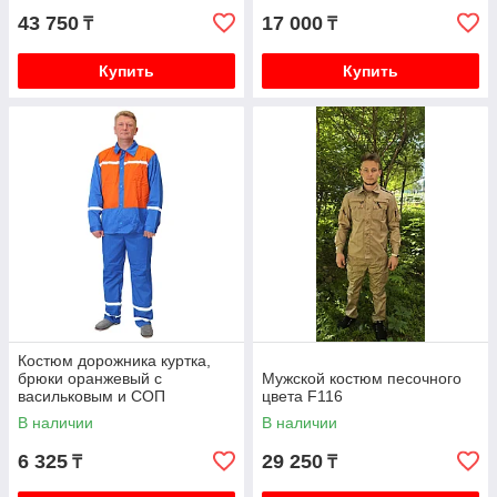
43 750
17 000
₸
₸
Купить
Купить
Костюм дорожника куртка,
брюки оранжевый с
Мужской костюм песочного
васильковым и СОП
цвета F116
В наличии
В наличии
6 325
29 250
₸
₸